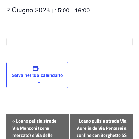
2 Giugno 2028
15:00
16:00
|
–
Salva nel tuo calendario
Evento
«
Loano pulizia strade
Loano pulizia strade Via
Navigazione
Via Manzoni (zona
Aurelia da Via Pontassi a
mercato) e Via delle
confine con Borghetto SS