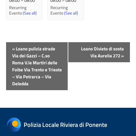
06:00
–
08:00
06:00
–
08:00
Recurring
Recurring
Evento
(See all)
Evento
(See all)
Evento
«
Loano pulizia strade
Loano Divieto di sosta
Navigazione
Via dei Gazzi – C.so
Via Aurelia 272
»
Roma V.le Martiri delle
Foibe Via Trento e Trieste
– Via Petrarca – Via
Deledda
Polizia Locale Riviera di Ponente