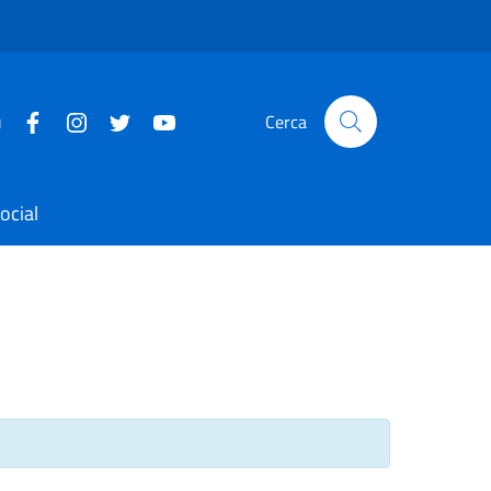
u
Cerca
ocial