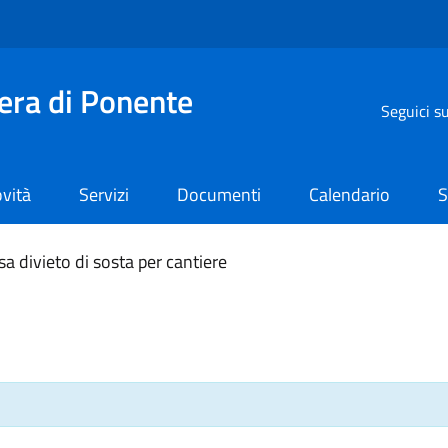
iera di Ponente
Seguici s
vità
Servizi
Documenti
Calendario
S
 divieto di sosta per cantiere