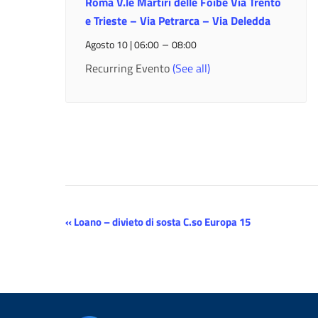
Roma V.le Martiri delle Foibe Via Trento
e Trieste – Via Petrarca – Via Deledda
–
Agosto 10 | 06:00
08:00
Recurring Evento
(See all)
Evento
«
Loano – divieto di sosta C.so Europa 15
Navigazione