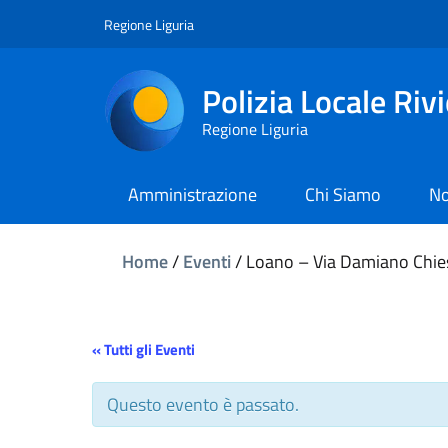
Regione Liguria
Polizia Locale Riv
Regione Liguria
Amministrazione
Chi Siamo
No
Home
/
Eventi
/
Loano – Via Damiano Chiesa
« Tutti gli Eventi
Questo evento è passato.