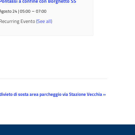
Pontassi a confine con Borghetto SS
–
Agosto 24 | 05:00
07:00
Recurring Evento
(See all)
divieto di sosta area parcheggio via Stazione Vecchia
»