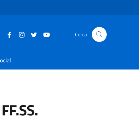
u
Cerca
ocial
FF.SS.