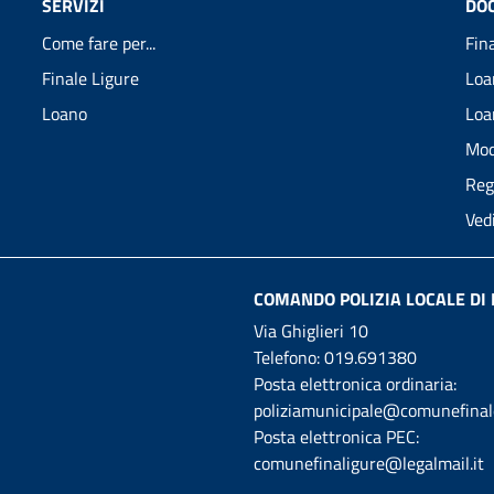
SERVIZI
DO
Come fare per...
Fin
Finale Ligure
Loa
Loano
Loa
Mod
Reg
Ved
COMANDO POLIZIA LOCALE DI 
Via Ghiglieri 10
Telefono:
019.691380
Posta elettronica ordinaria:
poliziamunicipale@comunefinale
Posta elettronica PEC:
comunefinaligure@legalmail.it