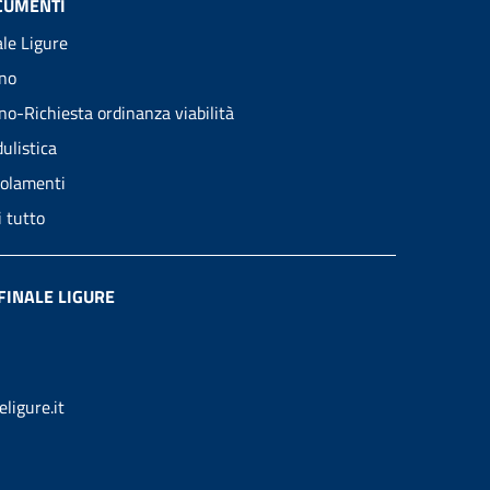
CUMENTI
ale Ligure
no
no-Richiesta ordinanza viabilità
ulistica
olamenti
i tutto
FINALE LIGURE
ligure.it