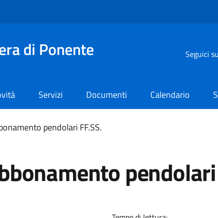
iera di Ponente
Seguici s
vità
Servizi
Documenti
Calendario
S
bonamento pendolari FF.SS.
bbonamento pendolari 
Tempo di lettura: