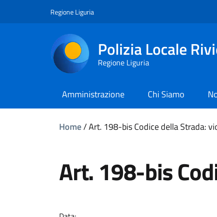
Regione Liguria
Polizia Locale Riv
Regione Liguria
Amministrazione
Chi Siamo
No
Home
/
Art. 198-bis Codice della Strada: vi
Art. 198-bis Codi
Data: