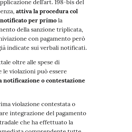
plicazione dell’art. 198-bis del
ienza,
attiva la procedura col
notificato per primo
la
mento della sanzione triplicata,
archiviazione con pagamento però
 indicate sui verbali notificati.
ale oltre alle spese di
e le violazioni può essere
a notificazione o contestazione
prima violazione contestata o
tuare integrazione del pagamento
tradale che ha effettuato la
immediata comprendente tutte