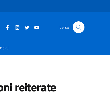
u
Cerca
ocial
oni reiterate