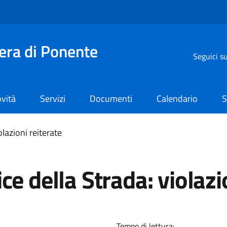
iera di Ponente
Seguici s
vità
Servizi
Documenti
Calendario
S
olazioni reiterate
ce della Strada: violazi
Tempo di lettura: