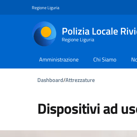
Regione Liguria
Polizia Locale Riv
Regione Liguria
Amministrazione
Chi Siamo
No
Dashboard
/
Attrezzature
Dispositivi ad u