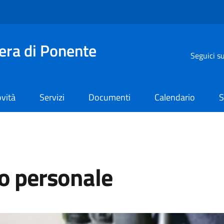
iera di Ponente
Seguici s
vità
Servizi
Documenti
Calendario
S
so personale