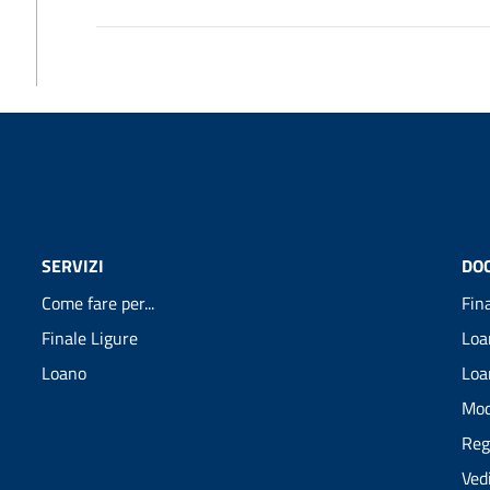
SERVIZI
DO
Come fare per...
Fin
Finale Ligure
Loa
Loano
Loa
Mod
Reg
Ved