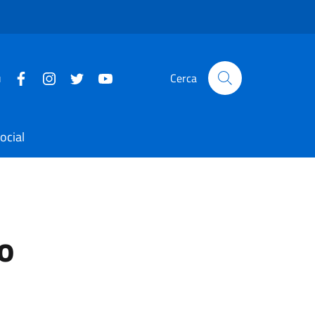
u
Cerca
ocial
o