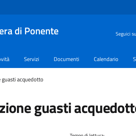
iera di Ponente
Seguici s
vità
Servizi
Documenti
Calendario
S
 guasti acquedotto
zione guasti acquedott
Tempo di lettura: