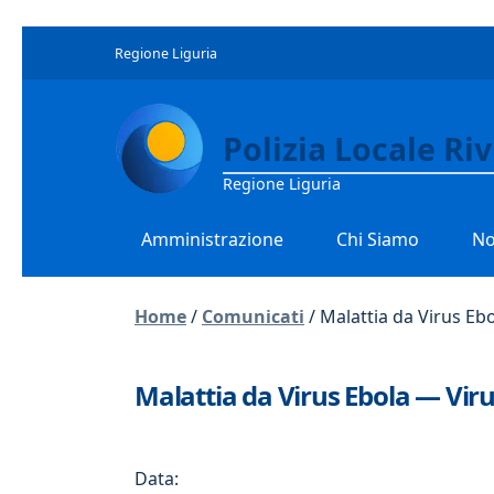
Regione Liguria
Polizia Locale Ri
Regione Liguria
Amministrazione
Chi Siamo
No
Home
/
Comunicati
/
Malattia da Virus E
Malattia da Virus Ebola — Vi
Data: