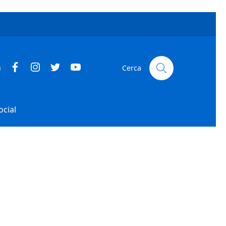
u
Cerca
ocial