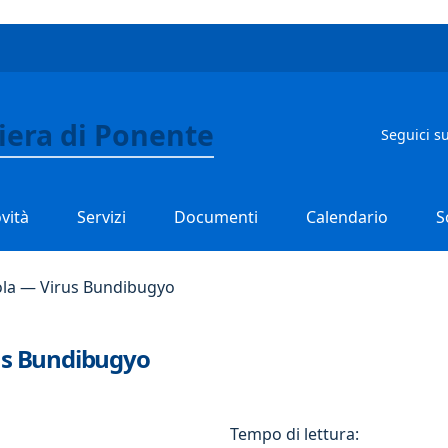
viera di Ponente
Seguici s
vità
Servizi
Documenti
Calendario
S
bola — Virus Bundibugyo
rus Bundibugyo
Tempo di lettura: