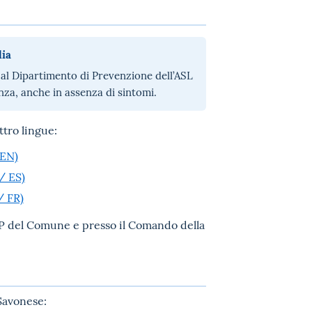
lia
 al Dipartimento di Prevenzione dell’ASL
za, anche in assenza di sintomi.
ttro lingue:
 EN)
 / ES)
/ FR)
URP del Comune e presso il Comando della
 Savonese: