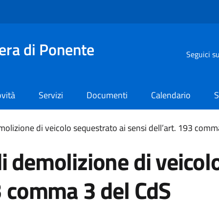
iera di Ponente
Seguici s
vità
Servizi
Documenti
Calendario
S
molizione di veicolo sequestrato ai sensi dell’art. 193 comm
i demolizione di veicol
93 comma 3 del CdS