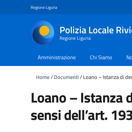
Regione Liguria
Polizia Locale Riv
Regione Liguria
Amministrazione
Chi Siamo
No
Home
/
Documenti
/
Loano – Istanza di de
Loano – Istanza d
sensi dell’art. 1