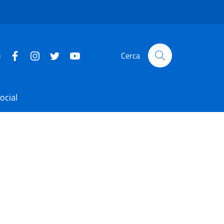
u
Cerca
ocial