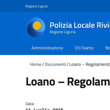
Regione Liguria
Polizia Locale Riv
Regione Liguria
Amministrazione
Chi Siamo
No
Home
/
Documenti
/
Loano – Regolamento 
Loano – Regolame
Data: