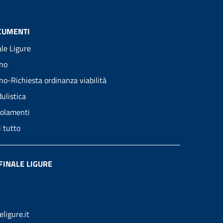
CUMENTI
ale Ligure
no
no-Richiesta ordinanza viabilità
ulistica
olamenti
i tutto
FINALE LIGURE
ligure.it