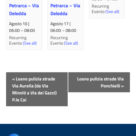
Petrarca – Via
Petrarca – Via
Recurring
Evento
(See all)
Deledda
Deledda
Agosto 10 |
Agosto 17 |
06:00
–
08:00
06:00
–
08:00
Recurring
Recurring
Evento
(See all)
Evento
(See all)
Evento
«
Loano pulizia strade
Loano pulizia strade Via
Navigazione
Via Aurelia (da Via
Ponchielli
»
Minniti a Via dei Gazzi)
P.le Cai