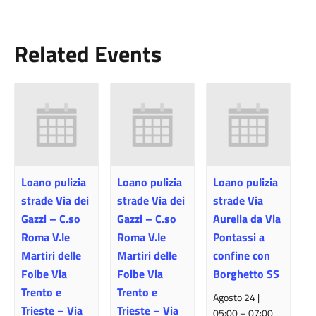
Related Events
Loano pulizia
Loano pulizia
Loano pulizia
strade Via dei
strade Via dei
strade Via
Gazzi – C.so
Gazzi – C.so
Aurelia da Via
Roma V.le
Roma V.le
Pontassi a
Martiri delle
Martiri delle
confine con
Foibe Via
Foibe Via
Borghetto SS
Trento e
Trento e
Agosto 24 |
Trieste – Via
Trieste – Via
05:00
–
07:00