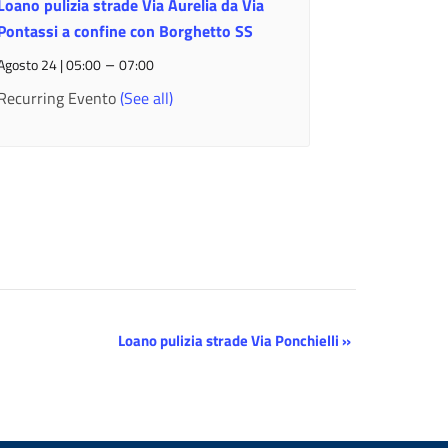
Loano pulizia strade Via Aurelia da Via
Pontassi a confine con Borghetto SS
–
Agosto 24 | 05:00
07:00
Recurring Evento
(See all)
Loano pulizia strade Via Ponchielli
»