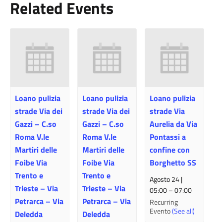
Related Events
Loano pulizia
Loano pulizia
Loano pulizia
strade Via dei
strade Via dei
strade Via
Gazzi – C.so
Gazzi – C.so
Aurelia da Via
Roma V.le
Roma V.le
Pontassi a
Martiri delle
Martiri delle
confine con
Foibe Via
Foibe Via
Borghetto SS
Trento e
Trento e
Agosto 24 |
Trieste – Via
Trieste – Via
05:00
–
07:00
Petrarca – Via
Petrarca – Via
Recurring
Evento
(See all)
Deledda
Deledda