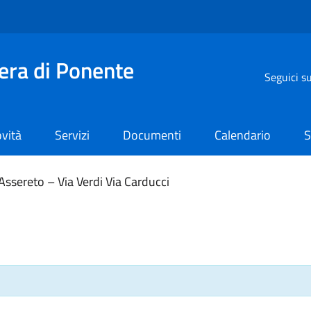
iera di Ponente
Seguici s
vità
Servizi
Documenti
Calendario
S
Assereto – Via Verdi Via Carducci