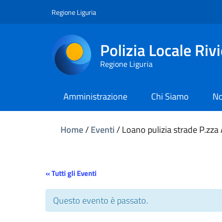
Regione Liguria
Polizia Locale Riv
Regione Liguria
Amministrazione
Chi Siamo
No
Home
/
Eventi
/
Loano pulizia strade P.zza 
« Tutti gli Eventi
Questo evento è passato.