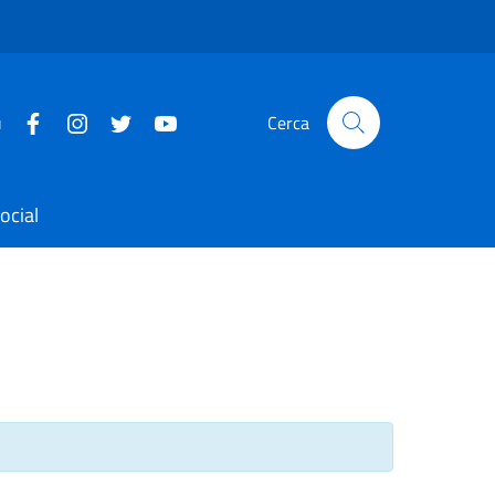
u
Cerca
ocial