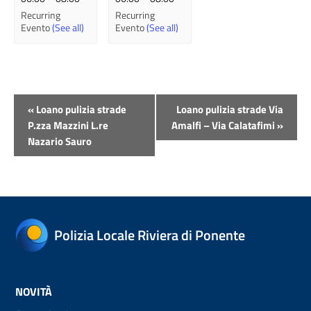
Recurring
Recurring
Evento
(See all)
Evento
(See all)
Evento
«
Loano pulizia strade
Loano pulizia strade Via
Navigazione
P.zza Mazzini L.re
Amalfi – Via Calatafimi
»
Nazario Sauro
Polizia Locale Riviera di Ponente
NOVITÀ