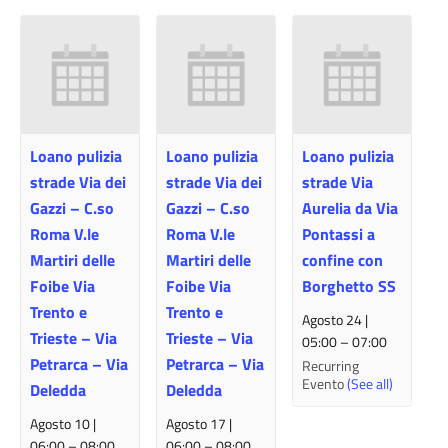
Loano pulizia
Loano pulizia
Loano pulizia
strade Via dei
strade Via dei
strade Via
Gazzi – C.so
Gazzi – C.so
Aurelia da Via
Roma V.le
Roma V.le
Pontassi a
Martiri delle
Martiri delle
confine con
Foibe Via
Foibe Via
Borghetto SS
Trento e
Trento e
Agosto 24 |
Trieste – Via
Trieste – Via
05:00
–
07:00
Petrarca – Via
Petrarca – Via
Recurring
Evento
(See all)
Deledda
Deledda
Agosto 10 |
Agosto 17 |
06:00
–
08:00
06:00
–
08:00