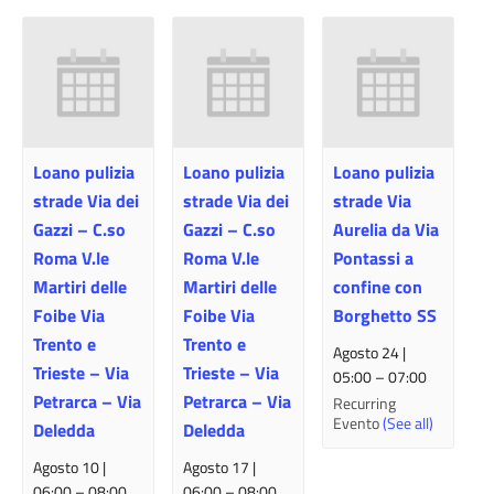
Loano pulizia
Loano pulizia
Loano pulizia
strade Via dei
strade Via dei
strade Via
Gazzi – C.so
Gazzi – C.so
Aurelia da Via
Roma V.le
Roma V.le
Pontassi a
Martiri delle
Martiri delle
confine con
Foibe Via
Foibe Via
Borghetto SS
Trento e
Trento e
Agosto 24 |
Trieste – Via
Trieste – Via
05:00
–
07:00
Petrarca – Via
Petrarca – Via
Recurring
Evento
(See all)
Deledda
Deledda
Agosto 10 |
Agosto 17 |
06:00
–
08:00
06:00
–
08:00