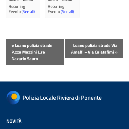
Recurring
Recurring
Evento
(See all)
Evento
(See all)
Evento
«
Loano pulizia strade
Loano pulizia strade Via
Navigazione
P.zza Mazzini L.re
Amalfi – Via Calatafimi
»
Nazario Sauro
Polizia Locale Riviera di Ponente
NOVITÀ