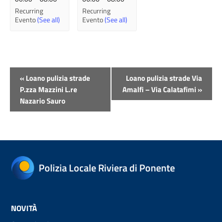
Recurring
Recurring
Evento
(See all)
Evento
(See all)
Evento
«
Loano pulizia strade
Loano pulizia strade Via
Navigazione
P.zza Mazzini L.re
Amalfi – Via Calatafimi
»
Nazario Sauro
Polizia Locale Riviera di Ponente
NOVITÀ