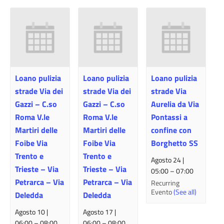
Loano pulizia
Loano pulizia
Loano pulizia
strade Via dei
strade Via dei
strade Via
Gazzi – C.so
Gazzi – C.so
Aurelia da Via
Roma V.le
Roma V.le
Pontassi a
Martiri delle
Martiri delle
confine con
Foibe Via
Foibe Via
Borghetto SS
Trento e
Trento e
Agosto 24 |
Trieste – Via
Trieste – Via
05:00
–
07:00
Petrarca – Via
Petrarca – Via
Recurring
Evento
(See all)
Deledda
Deledda
Agosto 10 |
Agosto 17 |
06:00
–
08:00
06:00
–
08:00