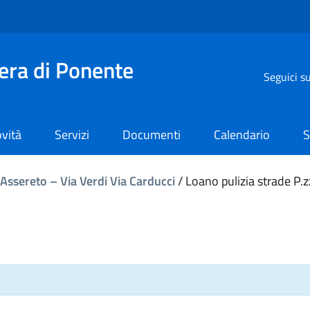
iera di Ponente
Seguici s
vità
Servizi
Documenti
Calendario
S
 Assereto – Via Verdi Via Carducci
/
Loano pulizia strade P.z