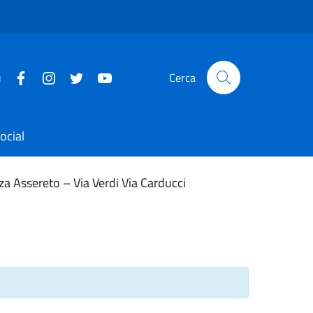
u
Cerca
ocial
za Assereto – Via Verdi Via Carducci