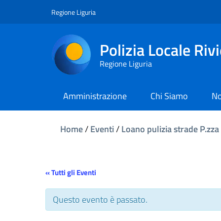
Regione Liguria
Polizia Locale Riv
Regione Liguria
Amministrazione
Chi Siamo
No
Home
/
Eventi
/
Loano pulizia strade P.zza
« Tutti gli Eventi
Questo evento è passato.