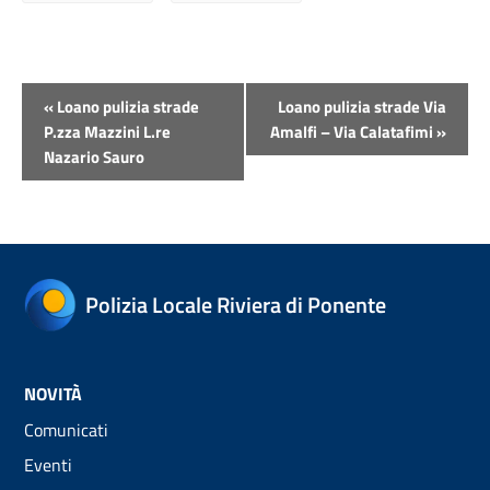
Evento
«
Loano pulizia strade
Loano pulizia strade Via
Navigazione
P.zza Mazzini L.re
Amalfi – Via Calatafimi
»
Nazario Sauro
Polizia Locale Riviera di Ponente
NOVITÀ
Comunicati
Eventi