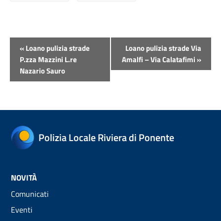
Evento
«
Loano pulizia strade
Loano pulizia strade Via
Navigazione
P.zza Mazzini L.re
Amalfi – Via Calatafimi
»
Nazario Sauro
Polizia Locale Riviera di Ponente
NOVITÀ
Comunicati
Eventi