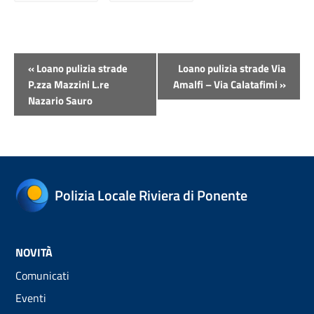
Evento
«
Loano pulizia strade
Loano pulizia strade Via
Navigazione
P.zza Mazzini L.re
Amalfi – Via Calatafimi
»
Nazario Sauro
Polizia Locale Riviera di Ponente
NOVITÀ
Comunicati
Eventi