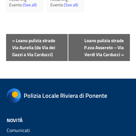
Evento
(See all)
Evento
(See all)
Evento
«
Loano pulizia strade
Loano pulizia strade
Navigazione
Via Aurelia (da Via dei
P.zza Assereto – Via
Gazzi a Via Carducci)
Verdi Via Carducci
»
Polizia Locale Riviera di Ponente
NOVITÀ
Comunicati