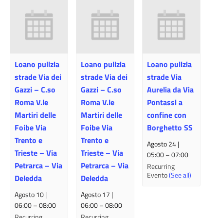
Loano pulizia
Loano pulizia
Loano pulizia
strade Via dei
strade Via dei
strade Via
Gazzi – C.so
Gazzi – C.so
Aurelia da Via
Roma V.le
Roma V.le
Pontassi a
Martiri delle
Martiri delle
confine con
Foibe Via
Foibe Via
Borghetto SS
Trento e
Trento e
Agosto 24 |
Trieste – Via
Trieste – Via
05:00
–
07:00
Petrarca – Via
Petrarca – Via
Recurring
Evento
(See all)
Deledda
Deledda
Agosto 10 |
Agosto 17 |
06:00
–
08:00
06:00
–
08:00
Recurring
Recurring