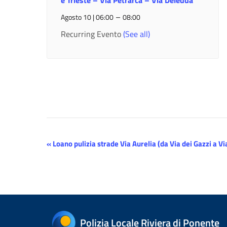
e Trieste – Via Petrarca – Via Deledda
–
Agosto 10 | 06:00
08:00
Recurring Evento
(See all)
Evento
«
Loano pulizia strade Via Aurelia (da Via dei Gazzi a Vi
Navigazione
Polizia Locale Riviera di Ponente