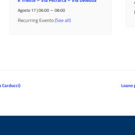
e Trieste – Via Petrarca – Via Deledda
–
Agosto 17 | 06:00
08:00
Recurring Evento
(See all)
a Carducci)
Loano p