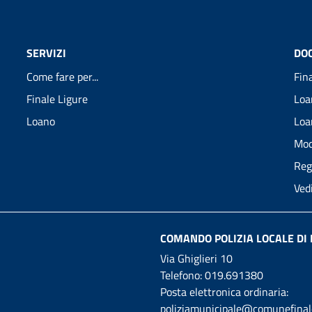
SERVIZI
DO
Come fare per...
Fin
Finale Ligure
Loa
Loano
Loa
Mod
Reg
Ved
COMANDO POLIZIA LOCALE DI 
Via Ghiglieri 10
Telefono:
019.691380
Posta elettronica ordinaria:
poliziamunicipale@comunefinale