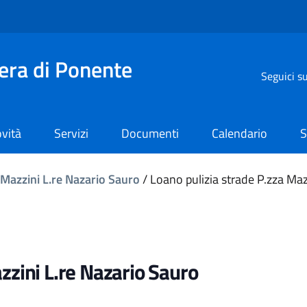
iera di Ponente
Seguici s
vità
Servizi
Documenti
Calendario
S
 Mazzini L.re Nazario Sauro
/
Loano pulizia strade P.zza Maz
zzini L.re Nazario Sauro