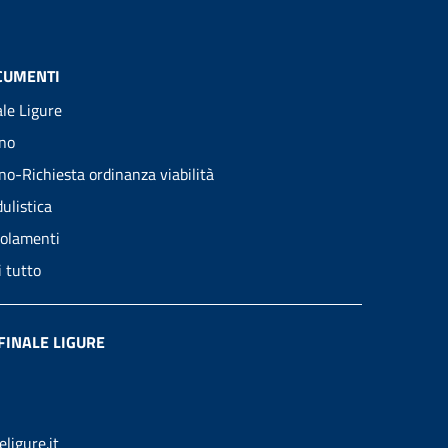
CUMENTI
ale Ligure
no
no-Richiesta ordinanza viabilità
ulistica
olamenti
i tutto
FINALE LIGURE
ligure.it