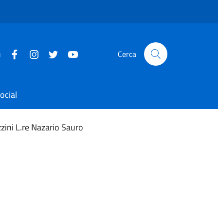
u
Cerca
ocial
zini L.re Nazario Sauro