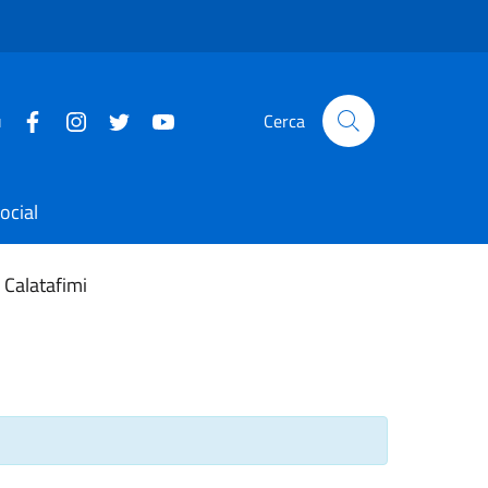
u
Cerca
ocial
 Calatafimi