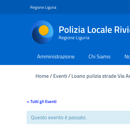
Regione Liguria
Polizia Locale Riv
Regione Liguria
Amministrazione
Chi Siamo
No
Home
/
Eventi
/
Loano pulizia strade Via A
« Tutti gli Eventi
Questo evento è passato.