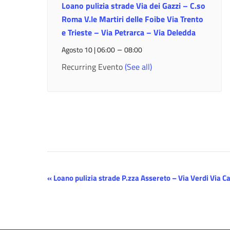
Loano pulizia strade Via dei Gazzi – C.so
Roma V.le Martiri delle Foibe Via Trento
e Trieste – Via Petrarca – Via Deledda
–
Agosto 10 | 06:00
08:00
Recurring Evento
(See all)
Evento
«
Loano pulizia strade P.zza Assereto – Via Verdi Via C
Navigazione