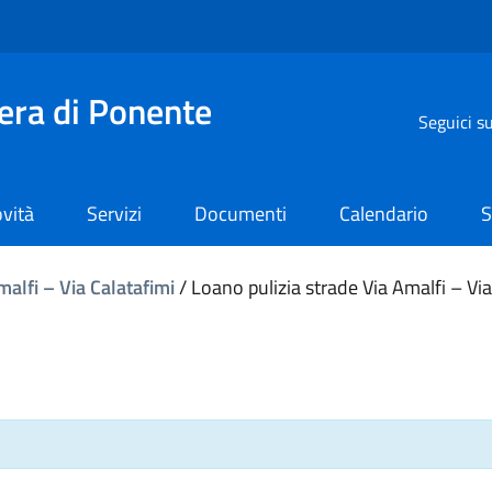
iera di Ponente
Seguici s
vità
Servizi
Documenti
Calendario
S
malfi – Via Calatafimi
/
Loano pulizia strade Via Amalfi – Via