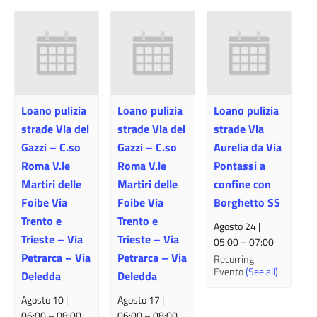
Loano pulizia
Loano pulizia
Loano pulizia
strade Via dei
strade Via dei
strade Via
Gazzi – C.so
Gazzi – C.so
Aurelia da Via
Roma V.le
Roma V.le
Pontassi a
Martiri delle
Martiri delle
confine con
Foibe Via
Foibe Via
Borghetto SS
Trento e
Trento e
Agosto 24 |
Trieste – Via
Trieste – Via
05:00
–
07:00
Petrarca – Via
Petrarca – Via
Recurring
Evento
(See all)
Deledda
Deledda
Agosto 10 |
Agosto 17 |
06:00
–
08:00
06:00
–
08:00