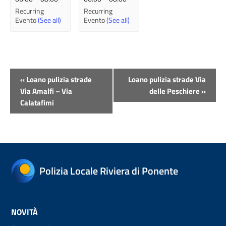
Recurring
Recurring
Evento
(See all)
Evento
(See all)
Evento
«
Loano pulizia strade
Loano pulizia strade Via
Navigazione
Via Amalfi – Via
delle Peschiere
»
Calatafimi
Polizia Locale Riviera di Ponente
NOVITÀ