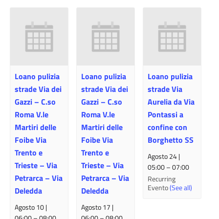
Loano pulizia
Loano pulizia
Loano pulizia
strade Via dei
strade Via dei
strade Via
Gazzi – C.so
Gazzi – C.so
Aurelia da Via
Roma V.le
Roma V.le
Pontassi a
Martiri delle
Martiri delle
confine con
Foibe Via
Foibe Via
Borghetto SS
Trento e
Trento e
Agosto 24 |
Trieste – Via
Trieste – Via
05:00
–
07:00
Petrarca – Via
Petrarca – Via
Recurring
Evento
(See all)
Deledda
Deledda
Agosto 10 |
Agosto 17 |
06:00
–
08:00
06:00
–
08:00