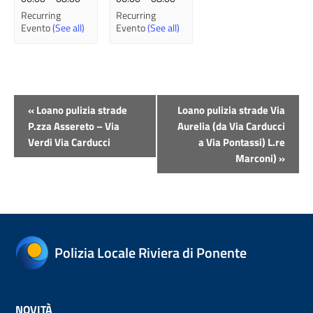
Recurring
Recurring
Evento
(See all)
Evento
(See all)
Evento
«
Loano pulizia strade
Loano pulizia strade Via
Navigazione
P.zza Assereto – Via
Aurelia (da Via Carducci
Verdi Via Carducci
a Via Pontassi) L.re
Marconi)
»
Polizia Locale Riviera di Ponente
NOVITÀ