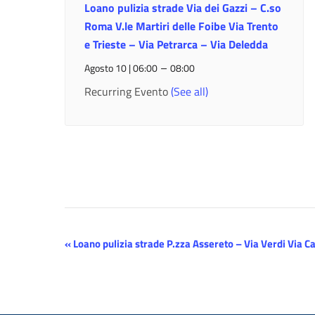
Loano pulizia strade Via dei Gazzi – C.so
Roma V.le Martiri delle Foibe Via Trento
e Trieste – Via Petrarca – Via Deledda
–
Agosto 10 | 06:00
08:00
Recurring Evento
(See all)
Evento
«
Loano pulizia strade P.zza Assereto – Via Verdi Via C
Navigazione