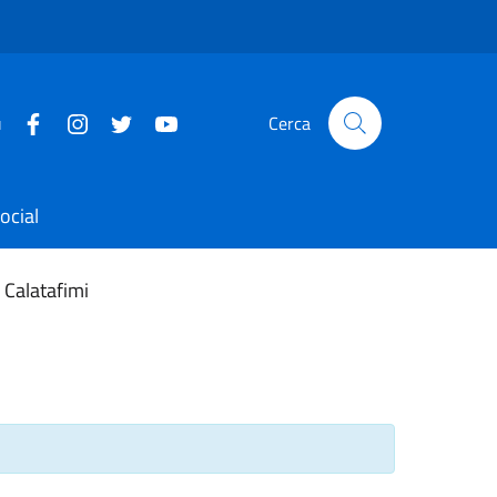
u
Cerca
ocial
 Calatafimi