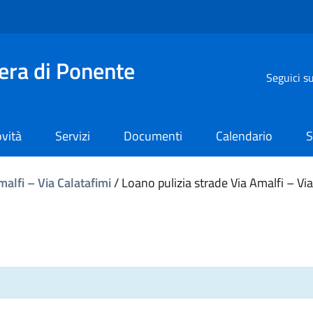
iera di Ponente
Seguici s
vità
Servizi
Documenti
Calendario
S
malfi – Via Calatafimi
/
Loano pulizia strade Via Amalfi – Via