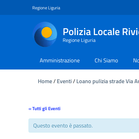
Regione Liguria
Polizia Locale Riv
Regione Liguria
Amministrazione
Chi Siamo
No
Home
/
Eventi
/
Loano pulizia strade Via A
« Tutti gli Eventi
Questo evento è passato.