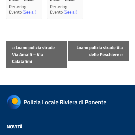
Recurring
Recurring
Evento
(See all)
Evento
(See all)
Evento
«
Loano pulizia strade
Loano pulizia strade Via
Navigazione
Via Amalfi – Via
delle Peschiere
»
Calatafimi
Polizia Locale Riviera di Ponente
NOVITÀ