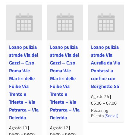
Loano pulizia
Loano pulizia
Loano pulizia
strade Via dei
strade Via dei
strade Via
Gazzi – C.so
Gazzi – C.so
Aurelia da Via
Roma V.le
Roma V.le
Pontassi a
Martiri delle
Martiri delle
confine con
Foibe Via
Foibe Via
Borghetto SS
Trento e
Trento e
Agosto 24 |
Trieste – Via
Trieste – Via
05:00
–
07:00
Petrarca – Via
Petrarca – Via
Recurring
Evento
(See all)
Deledda
Deledda
Agosto 10 |
Agosto 17 |
06:00
–
08:00
06:00
–
08:00