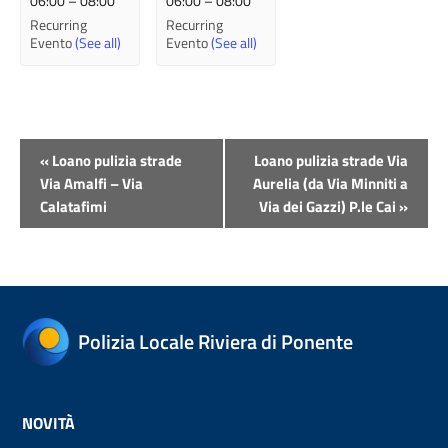
06:00
–
08:00
06:00
–
08:00
Recurring
Recurring
Evento
(See all)
Evento
(See all)
Evento
«
Loano pulizia strade
Loano pulizia strade Via
Navigazione
Via Amalfi – Via
Aurelia (da Via Minniti a
Calatafimi
Via dei Gazzi) P.le Cai
»
Polizia Locale Riviera di Ponente
NOVITÀ