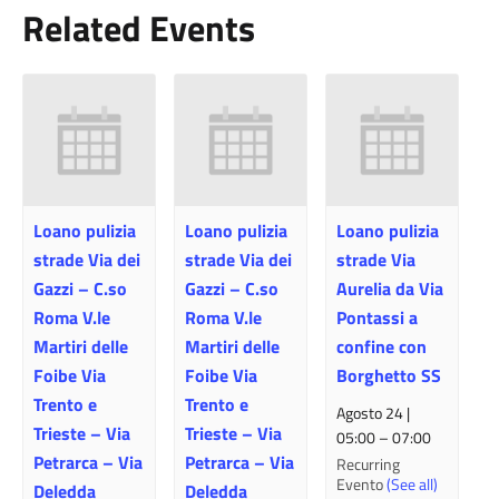
Related Events
Loano pulizia
Loano pulizia
Loano pulizia
strade Via dei
strade Via dei
strade Via
Gazzi – C.so
Gazzi – C.so
Aurelia da Via
Roma V.le
Roma V.le
Pontassi a
Martiri delle
Martiri delle
confine con
Foibe Via
Foibe Via
Borghetto SS
Trento e
Trento e
Agosto 24 |
Trieste – Via
Trieste – Via
05:00
–
07:00
Petrarca – Via
Petrarca – Via
Recurring
Evento
(See all)
Deledda
Deledda