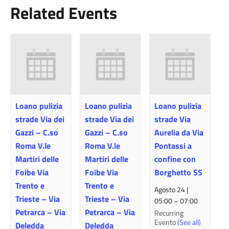
Related Events
Loano pulizia
Loano pulizia
Loano pulizia
strade Via dei
strade Via dei
strade Via
Gazzi – C.so
Gazzi – C.so
Aurelia da Via
Roma V.le
Roma V.le
Pontassi a
Martiri delle
Martiri delle
confine con
Foibe Via
Foibe Via
Borghetto SS
Trento e
Trento e
Agosto 24 |
Trieste – Via
Trieste – Via
05:00
–
07:00
Petrarca – Via
Petrarca – Via
Recurring
Evento
(See all)
Deledda
Deledda