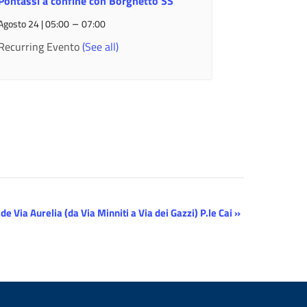
Pontassi a confine con Borghetto SS
–
Agosto 24 | 05:00
07:00
Recurring Evento
(See all)
de Via Aurelia (da Via Minniti a Via dei Gazzi) P.le Cai
»