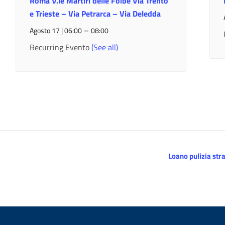
Roma V.le Martiri delle Foibe Via Trento
e Trieste – Via Petrarca – Via Deledda
–
Agosto 17 | 06:00
08:00
Recurring Evento
(See all)
Loano pulizia stra