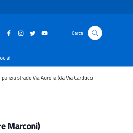
u
Cerca
ocial
pulizia strade Via Aurelia (da Via Carducci
.re Marconi)