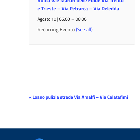
Roma V.le Martiri delle Foibe Via Trento
e Trieste – Via Petrarca – Via Deledda
–
Agosto 10 | 06:00
08:00
Recurring Evento
(See all)
Evento
«
Loano pulizia strade Via Amalfi – Via Calatafimi
Navigazione