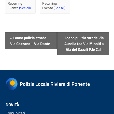
Recurring
Recurring
Evento
(See all)
Evento
(See all)
Evento
«
Loano pulizia strade
Loano pulizia strade Via
Navigazione
Via Gozzano – Via Dante
Aurelia (da Via Minniti a
Via dei Gazzi) P.le Cai
»
Polizia Locale Riviera di Ponente
NOVITÀ
Comunicati