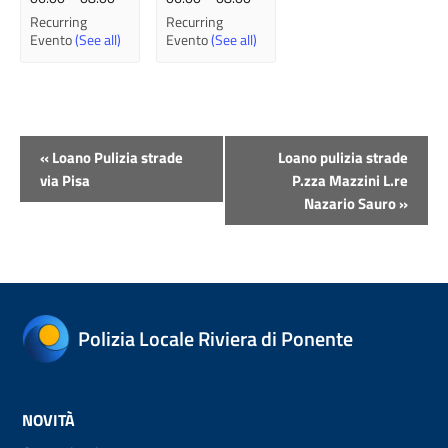
Recurring
Recurring
Evento
(See all)
Evento
(See all)
Evento
«
Loano Pulizia strade
Loano pulizia strade
Navigazione
via Pisa
P.zza Mazzini L.re
Nazario Sauro
»
Polizia Locale Riviera di Ponente
NOVITÀ