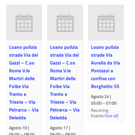
Loano pulizia
Loano pulizia
Loano pulizia
strade Via dei
strade Via dei
strade Via
Gazzi – C.so
Gazzi – C.so
Aurelia da Via
Roma V.le
Roma V.le
Pontassi a
Martiri delle
Martiri delle
confine con
Foibe Via
Foibe Via
Borghetto SS
Trento e
Trento e
Agosto 24 |
Trieste – Via
Trieste – Via
05:00
–
07:00
Petrarca – Via
Petrarca – Via
Recurring
Evento
(See all)
Deledda
Deledda
Agosto 10 |
Agosto 17 |
06:00
–
08:00
06:00
–
08:00