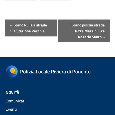
Evento
«
Loano Pulizia strade
Loano pulizia strade
Navigazione
Via Stazione Vecchia
P.zza Mazzini L.re
Nazario Sauro
»
Polizia Locale Riviera di Ponente
NOVITÀ
Comunicati
Eventi