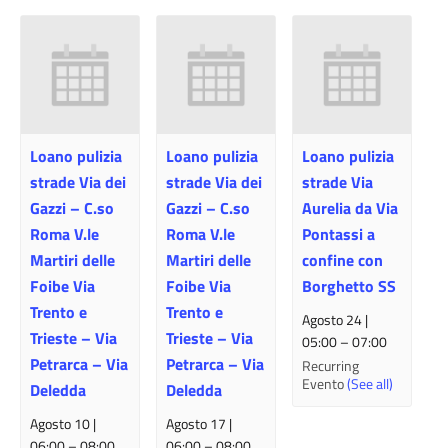
Loano pulizia
Loano pulizia
Loano pulizia
strade Via dei
strade Via dei
strade Via
Gazzi – C.so
Gazzi – C.so
Aurelia da Via
Roma V.le
Roma V.le
Pontassi a
Martiri delle
Martiri delle
confine con
Foibe Via
Foibe Via
Borghetto SS
Trento e
Trento e
Agosto 24 |
Trieste – Via
Trieste – Via
05:00
–
07:00
Petrarca – Via
Petrarca – Via
Recurring
Evento
(See all)
Deledda
Deledda
Agosto 10 |
Agosto 17 |
06:00
–
08:00
06:00
–
08:00