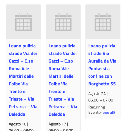
Loano pulizia
Loano pulizia
Loano pulizia
strade Via dei
strade Via dei
strade Via
Gazzi – C.so
Gazzi – C.so
Aurelia da Via
Roma V.le
Roma V.le
Pontassi a
Martiri delle
Martiri delle
confine con
Foibe Via
Foibe Via
Borghetto SS
Trento e
Trento e
Agosto 24 |
Trieste – Via
Trieste – Via
05:00
–
07:00
Petrarca – Via
Petrarca – Via
Recurring
Evento
(See all)
Deledda
Deledda
Agosto 10 |
Agosto 17 |
06:00
–
08:00
06:00
–
08:00