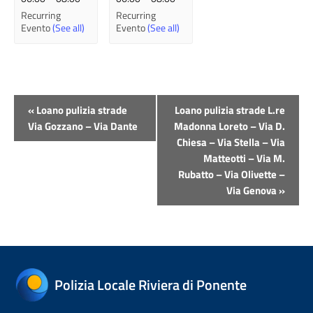
Recurring
Recurring
Evento
(See all)
Evento
(See all)
Evento
«
Loano pulizia strade
Loano pulizia strade L.re
Navigazione
Via Gozzano – Via Dante
Madonna Loreto – Via D.
Chiesa – Via Stella – Via
Matteotti – Via M.
Rubatto – Via Olivette –
Via Genova
»
Polizia Locale Riviera di Ponente