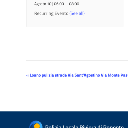
–
Agosto 10 | 06:00
08:00
Recurring Evento
(See all)
Evento
«
Loano pulizia strade Via Sant’Agostino Via Monte Pas
Navigazione
Polizia Locale Riviera di Ponente