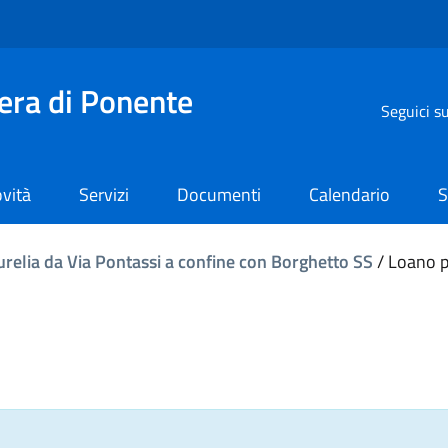
iera di Ponente
Seguici s
vità
Servizi
Documenti
Calendario
S
urelia da Via Pontassi a confine con Borghetto SS
/
Loano pu