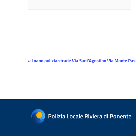
Evento
«
Loano pulizia strade Via Sant’Agostino Via Monte Pas
Navigazione
Polizia Locale Riviera di Ponente