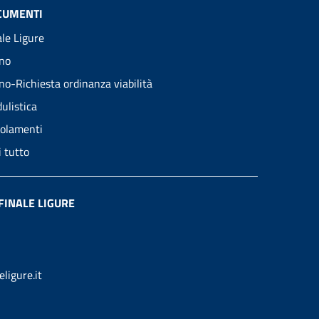
CUMENTI
ale Ligure
no
no-Richiesta ordinanza viabilità
ulistica
olamenti
i tutto
FINALE LIGURE
ligure.it