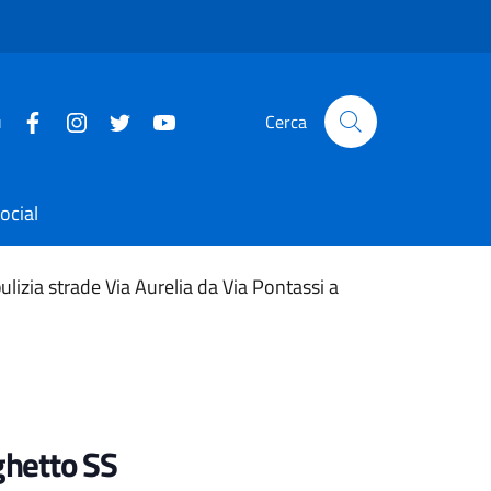
u
Cerca
ocial
lizia strade Via Aurelia da Via Pontassi a
ghetto SS