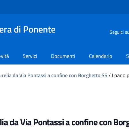
iera di Ponente
Seguici s
vità
Servizi
Documenti
Calendario
S
urelia da Via Pontassi a confine con Borghetto SS
/
Loano pu
lia da Via Pontassi a confine con Bor