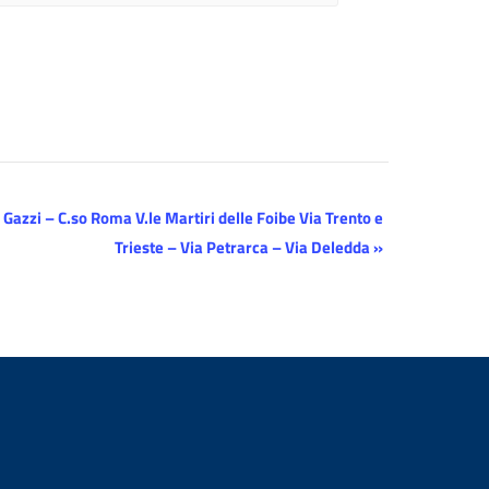
 Gazzi – C.so Roma V.le Martiri delle Foibe Via Trento e
Trieste – Via Petrarca – Via Deledda
»