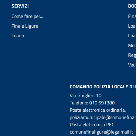
SERVIZI
DO
Come fare per...
Fin
Finale Ligure
Loa
Loano
Loa
Mod
Reg
Ved
COMANDO POLIZIA LOCALE DI 
Via Ghiglieri 10
Telefono:
019.691380
Posta elettronica ordinaria:
poliziamunicipale@comunefinale
Posta elettronica PEC:
comunefinaligure@legalmail.it