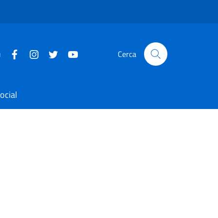
u
Cerca
ocial