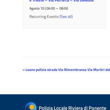
e Trieste – Via Petrarca – Via Deledda
–
Agosto 10 | 06:00
08:00
Recurring Evento
(See all)
Evento
«
Loano pulizia strade Via Rimembranza Via Martiri del
Navigazione
Polizia Locale Riviera di Ponente