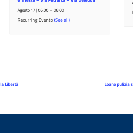
e Trieste – Via Petrarca – Via Deledda
–
Agosto 17 | 06:00
08:00
Recurring Evento
(See all)
la Libertà
Loano pulizia 