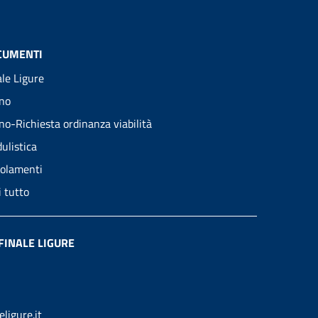
CUMENTI
ale Ligure
no
no-Richiesta ordinanza viabilità
ulistica
olamenti
i tutto
FINALE LIGURE
ligure.it