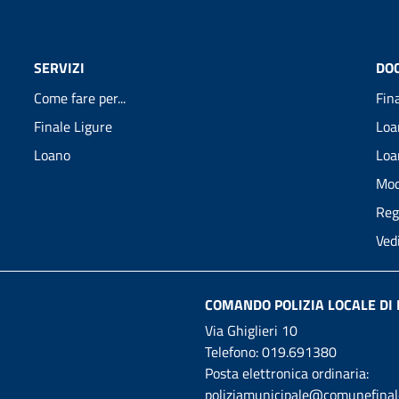
SERVIZI
DO
Come fare per...
Fin
Finale Ligure
Loa
Loano
Loa
Mod
Reg
Ved
COMANDO POLIZIA LOCALE DI 
Via Ghiglieri 10
Telefono:
019.691380
Posta elettronica ordinaria:
poliziamunicipale@comunefinale