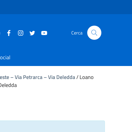
u
Cerca
ocial
rieste – Via Petrarca – Via Deledda
/
Loano
 Deledda