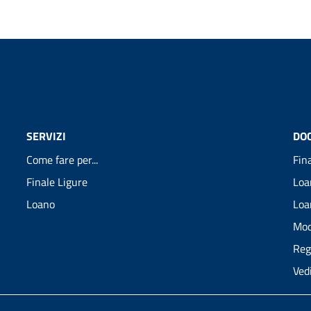
SERVIZI
DO
Come fare per...
Fin
Finale Ligure
Loa
Loano
Loa
Mod
Reg
Ved