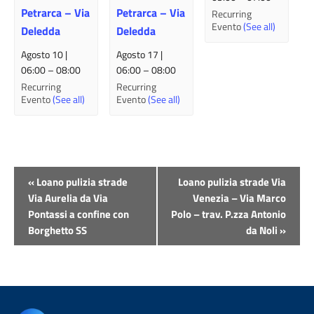
Petrarca – Via
Petrarca – Via
Recurring
Evento
(See all)
Deledda
Deledda
Agosto 10 |
Agosto 17 |
06:00
–
08:00
06:00
–
08:00
Recurring
Recurring
Evento
(See all)
Evento
(See all)
Evento
«
Loano pulizia strade
Loano pulizia strade Via
Navigazione
Via Aurelia da Via
Venezia – Via Marco
Pontassi a confine con
Polo – trav. P.zza Antonio
Borghetto SS
da Noli
»