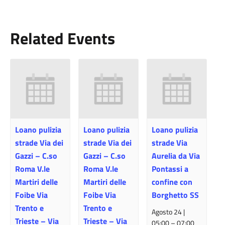
Related Events
Loano pulizia
Loano pulizia
Loano pulizia
strade Via dei
strade Via dei
strade Via
Gazzi – C.so
Gazzi – C.so
Aurelia da Via
Roma V.le
Roma V.le
Pontassi a
Martiri delle
Martiri delle
confine con
Foibe Via
Foibe Via
Borghetto SS
Trento e
Trento e
Agosto 24 |
Trieste – Via
Trieste – Via
05:00
–
07:00