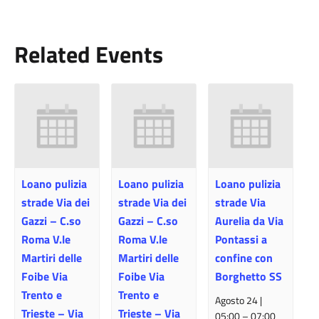
Related Events
Loano pulizia
Loano pulizia
Loano pulizia
strade Via dei
strade Via dei
strade Via
Gazzi – C.so
Gazzi – C.so
Aurelia da Via
Roma V.le
Roma V.le
Pontassi a
Martiri delle
Martiri delle
confine con
Foibe Via
Foibe Via
Borghetto SS
Trento e
Trento e
Agosto 24 |
Trieste – Via
Trieste – Via
05:00
–
07:00