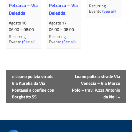
Petrarca – Via
Petrarca – Via
Recurring
Evento
(See all)
Deledda
Deledda
Agosto 10 |
Agosto 17 |
06:00
–
08:00
06:00
–
08:00
Recurring
Recurring
Evento
(See all)
Evento
(See all)
Evento
«
Loano pulizia strade
Loano pulizia strade Via
Navigazione
Via Aurelia da Via
Venezia – Via Marco
Pontassi a confine con
Polo – trav. P.zza Antonio
Borghetto SS
da Noli
»