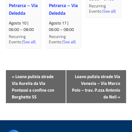
Petrarca – Via
Petrarca – Via
Recurring
Evento
(See all)
Deledda
Deledda
Agosto 10 |
Agosto 17 |
06:00
–
08:00
06:00
–
08:00
Recurring
Recurring
Evento
(See all)
Evento
(See all)
Evento
«
Loano pulizia strade
Loano pulizia strade Via
Navigazione
Via Aurelia da Via
Venezia – Via Marco
Pontassi a confine con
Polo – trav. P.zza Antonio
Borghetto SS
da Noli
»