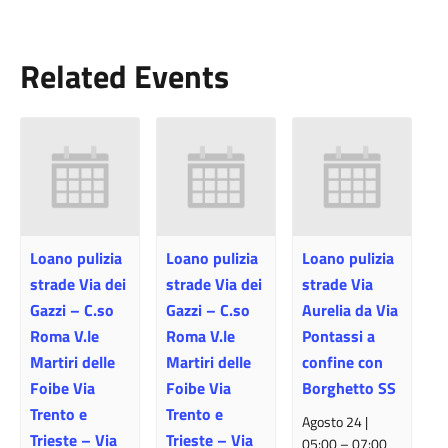
Related Events
Loano pulizia
Loano pulizia
Loano pulizia
strade Via dei
strade Via dei
strade Via
Gazzi – C.so
Gazzi – C.so
Aurelia da Via
Roma V.le
Roma V.le
Pontassi a
Martiri delle
Martiri delle
confine con
Foibe Via
Foibe Via
Borghetto SS
Trento e
Trento e
Agosto 24 |
Trieste – Via
Trieste – Via
05:00
–
07:00