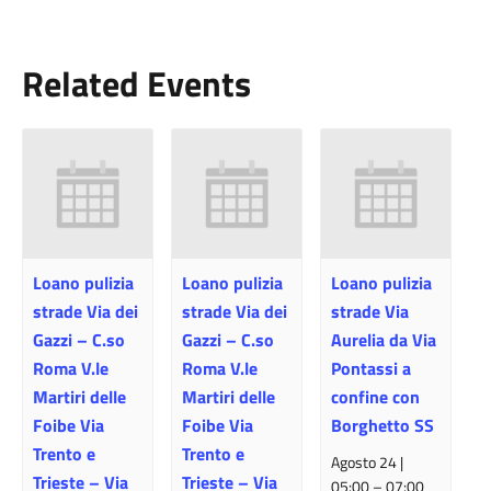
Related Events
Loano pulizia
Loano pulizia
Loano pulizia
strade Via dei
strade Via dei
strade Via
Gazzi – C.so
Gazzi – C.so
Aurelia da Via
Roma V.le
Roma V.le
Pontassi a
Martiri delle
Martiri delle
confine con
Foibe Via
Foibe Via
Borghetto SS
Trento e
Trento e
Agosto 24 |
Trieste – Via
Trieste – Via
05:00
–
07:00