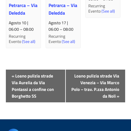
Petrarca – Via
Petrarca – Via
Recurring
Evento
(See all)
Deledda
Deledda
Agosto 10 |
Agosto 17 |
06:00
–
08:00
06:00
–
08:00
Recurring
Recurring
Evento
(See all)
Evento
(See all)
Evento
«
Loano pulizia strade
Loano pulizia strade Via
Navigazione
Via Aurelia da Via
Venezia – Via Marco
Pontassi a confine con
Polo – trav. P.zza Antonio
Borghetto SS
da Noli
»