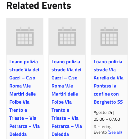
Related Events
Loano pulizia
Loano pulizia
Loano pulizia
strade Via dei
strade Via dei
strade Via
Gazzi – C.so
Gazzi – C.so
Aurelia da Via
Roma V.le
Roma V.le
Pontassi a
Martiri delle
Martiri delle
confine con
Foibe Via
Foibe Via
Borghetto SS
Trento e
Trento e
Agosto 24 |
Trieste – Via
Trieste – Via
05:00
–
07:00
Petrarca – Via
Petrarca – Via
Recurring
Evento
(See all)
Deledda
Deledda