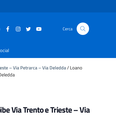
u
Cerca
ocial
rieste – Via Petrarca – Via Deledda
/
Loano
 Deledda
ibe Via Trento e Trieste – Via