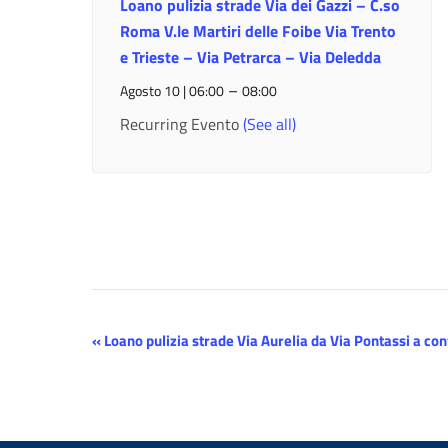
Loano pulizia strade Via dei Gazzi – C.so
Roma V.le Martiri delle Foibe Via Trento
e Trieste – Via Petrarca – Via Deledda
–
Agosto 10 | 06:00
08:00
Recurring Evento
(See all)
Evento
«
Loano pulizia strade Via Aurelia da Via Pontassi a co
Navigazione