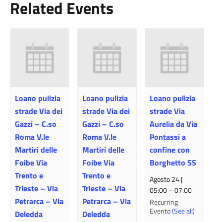
Related Events
Loano pulizia
Loano pulizia
Loano pulizia
strade Via dei
strade Via dei
strade Via
Gazzi – C.so
Gazzi – C.so
Aurelia da Via
Roma V.le
Roma V.le
Pontassi a
Martiri delle
Martiri delle
confine con
Foibe Via
Foibe Via
Borghetto SS
Trento e
Trento e
Agosto 24 |
Trieste – Via
Trieste – Via
05:00
–
07:00
Petrarca – Via
Petrarca – Via
Recurring
Evento
(See all)
Deledda
Deledda