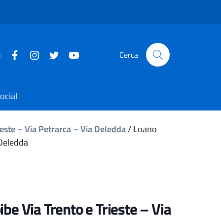
u
Cerca
ocial
rieste – Via Petrarca – Via Deledda
/
Loano
 Deledda
ibe Via Trento e Trieste – Via