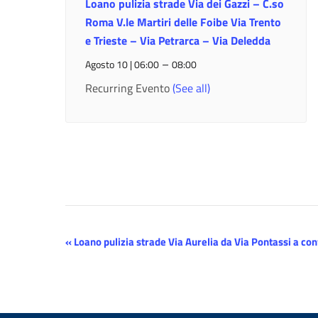
Loano pulizia strade Via dei Gazzi – C.so
Roma V.le Martiri delle Foibe Via Trento
e Trieste – Via Petrarca – Via Deledda
–
Agosto 10 | 06:00
08:00
Recurring Evento
(See all)
Evento
«
Loano pulizia strade Via Aurelia da Via Pontassi a co
Navigazione