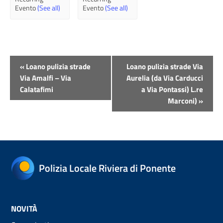
Evento
(See all)
Evento
(See all)
Evento
«
Loano pulizia strade
Loano pulizia strade Via
Navigazione
Via Amalfi – Via
Aurelia (da Via Carducci
Calatafimi
a Via Pontassi) L.re
Marconi)
»
Polizia Locale Riviera di Ponente
NOVITÀ