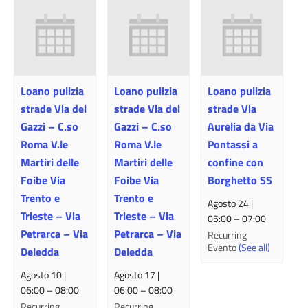
Loano pulizia
Loano pulizia
Loano pulizia
strade Via dei
strade Via dei
strade Via
Gazzi – C.so
Gazzi – C.so
Aurelia da Via
Roma V.le
Roma V.le
Pontassi a
Martiri delle
Martiri delle
confine con
Foibe Via
Foibe Via
Borghetto SS
Trento e
Trento e
Agosto 24 |
Trieste – Via
Trieste – Via
05:00
–
07:00
Petrarca – Via
Petrarca – Via
Recurring
Evento
(See all)
Deledda
Deledda
Agosto 10 |
Agosto 17 |
06:00
–
08:00
06:00
–
08:00
Recurring
Recurring